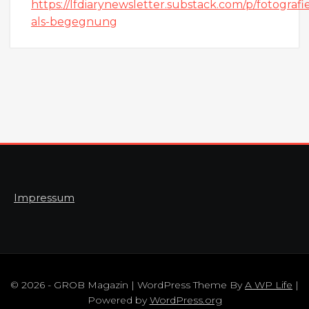
https://lfdiarynewsletter.substack.com/p/fotografi
als-begegnung
Impressum
© 2026 - GROB Magazin | WordPress Theme By
A WP Life
|
Powered by
WordPress.org