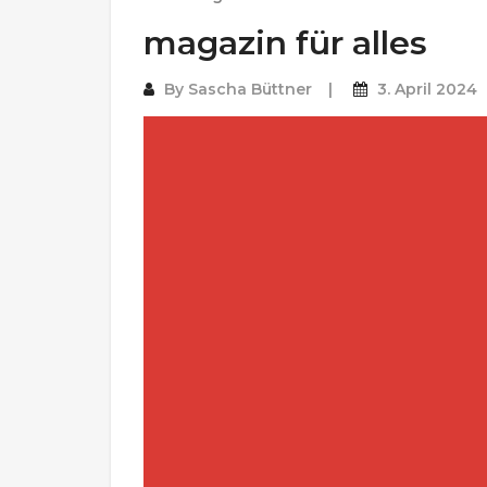
magazin für alles
By
Sascha Büttner
3. April 2024