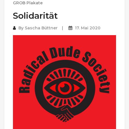
GROB Plakate
Solidarität
By
Sascha Büttner
17. Mai 2020