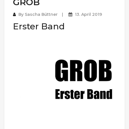
GROB
By
Sascha Büttner
13. April 2019
Erster Band