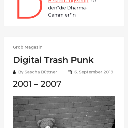
D
Bekleidungsshop
für
den*die Dharma-
Gammler*in.
Grob Magazin
Digital Trash Punk
By
Sascha Büttner
6. September 2019
2001 – 2007