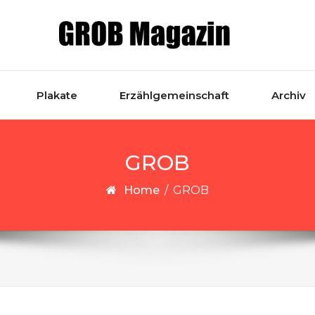
Plakate
Erzählgemeinschaft
Archiv
GROB
Home
/
GROB