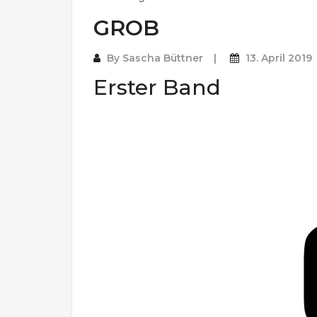
GROB
By
Sascha Büttner
13. April 2019
Erster Band