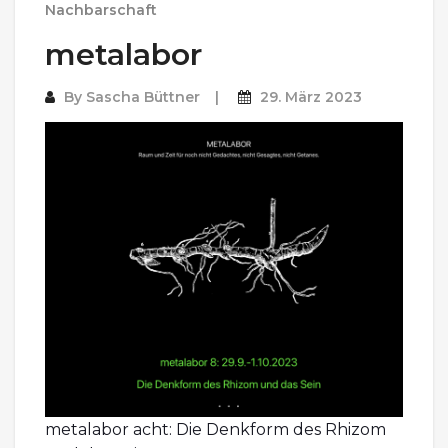
Nachbarschaft
metalabor
By
Sascha Büttner
29. März 2023
metalabor acht: Die Denkform des Rhizom