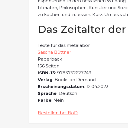
Espenschied, in den hessischen Wudang
Literaten, Philosophen, Künstler und So
zu kochen und zu essen. Kurz: Um es sich
Das Zeitalter der
Texte für das metalabor
Sascha Büttner
Paperback
156 Seiten
ISBN-13
: 9783752627749
Verlag
: Books on Demand
Erscheinungsdatum
: 12.04.2023
Sprache
: Deutsch
Farbe
: Nein
Bestellen bei BoD