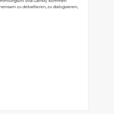
ammlungsort Villa GarniX) kommen
insam zu debattieren, zu dialogisieren,