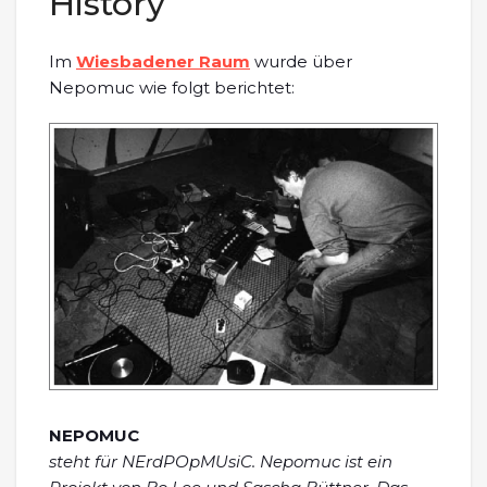
History
Im
Wiesbadener Raum
wurde über
Nepomuc wie folgt berichtet:
NEPOMUC
steht für NErdPOpMUsiC. Nepomuc ist ein